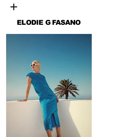
ELODIE
G FASANO