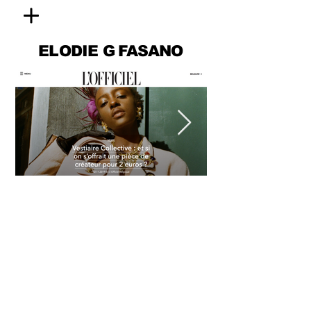
ELODIE
G FASANO